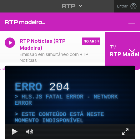
Entrar
RTP Notícias (RTP
NO AR
TV
Madeira)
RTP Madei
Emissão em simultâneo com RTP
Notícias
ERRO
204
HLS.JS FATAL ERROR - NETWORK
ERROR
ESTE CONTEÚDO ESTÁ NESTE
MOMENTO INDISPONÍVEL