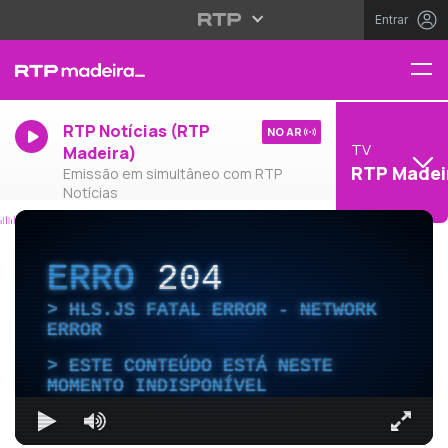
Entrar
RTP Notícias (RTP
NO AR
TV
Madeira)
RTP Madei
Emissão em simultâneo com RTP
Notícias
ERRO
204
HLS.JS FATAL ERROR - NETWORK
ERROR
ESTE CONTEÚDO ESTÁ NESTE
MOMENTO INDISPONÍVEL