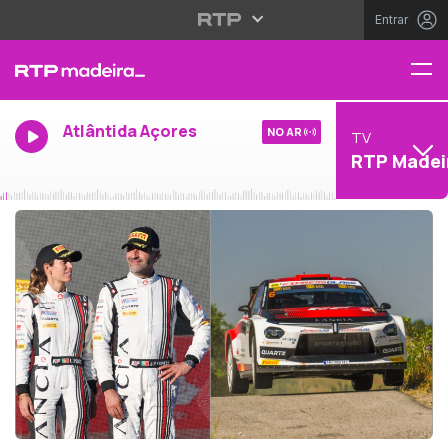
Entrar
Atlântida Açores
NO AR
TV
RTP Madei