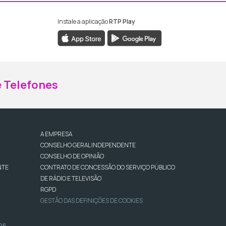
Instale a aplicação
RTP Play
ebook da RTP Madeira
nstagram da RTP Madeira
 Telefones
A EMPRESA
CONSELHO GERAL INDEPENDENTE
CONSELHO DE OPINIÃO
NTE
CONTRATO DE CONCESSÃO DO SERVIÇO PÚBLICO
DE RÁDIO E TELEVISÃO
RGPD
GESTÃO DAS DEFINIÇÕES DE COOKIES
026