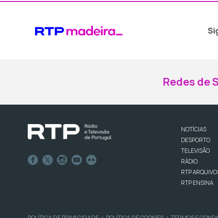
Si
Redes de S
NOTÍCIAS
DESPORTO
TELEVISÃO
RÁDIO
RTP ARQUIVO
RTP ENSINA
POLÍTICA DE PRIVACIDADE
POLÍTICA DE COOKIES
TERMOS E COND
|
|