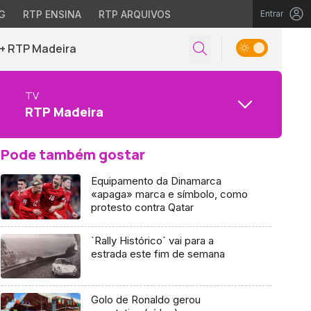
G
RTP ENSINA
RTP ARQUIVOS
Entrar
+ RTP Madeira
TV
RTP Madeira
Pode também gostar
Equipamento da Dinamarca
«apaga» marca e símbolo, como
protesto contra Qatar
`Rally Histórico` vai para a
estrada este fim de semana
Golo de Ronaldo gerou