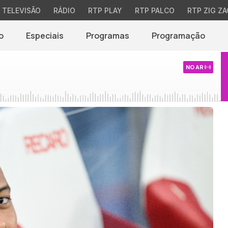
TELEVISÃO
RÁDIO
RTP PLAY
RTP PALCO
RTP ZIG ZA
o
Especiais
Programas
Programação
NO AR