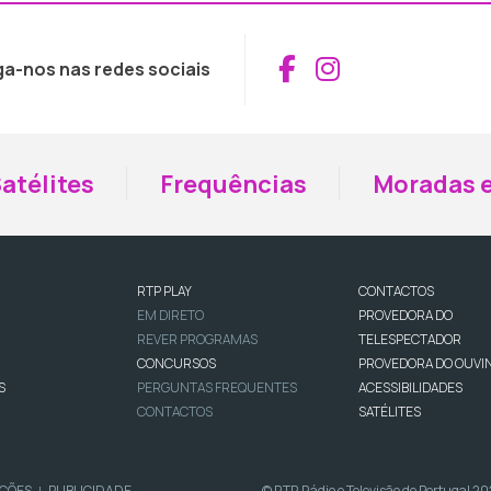
Aceder ao Fac
Aceder ao I
ga-nos nas redes sociais
atélites
Frequências
Moradas e
RTP PLAY
CONTACTOS
EM DIRETO
PROVEDORA DO
REVER PROGRAMAS
TELESPECTADOR
CONCURSOS
PROVEDORA DO OUVI
S
PERGUNTAS FREQUENTES
ACESSIBILIDADES
CONTACTOS
SATÉLITES
IÇÕES
PUBLICIDADE
© RTP, Rádio e Televisão de Portugal 2
|