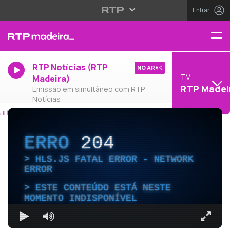
Entrar
RTP Notícias (RTP
NO AR
TV
Madeira)
RTP Madei
Emissão em simultâneo com RTP
Notícias
ERRO
204
HLS.JS FATAL ERROR - NETWORK
ERROR
ESTE CONTEÚDO ESTÁ NESTE
MOMENTO INDISPONÍVEL