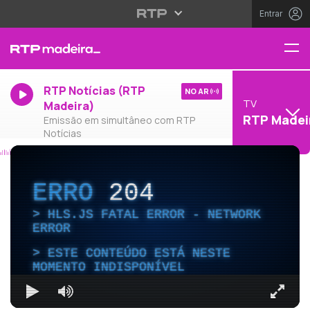
Entrar
RTP Notícias (RTP
NO AR
TV
Madeira)
RTP Madei
Emissão em simultâneo com RTP
Notícias
ERRO
204
HLS.JS FATAL ERROR - NETWORK
ERROR
ESTE CONTEÚDO ESTÁ NESTE
MOMENTO INDISPONÍVEL