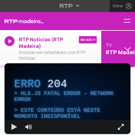
Entrar
RTP Notícias (RTP
NO AR
TV
Madeira)
RTP Madei
Emissão em simultâneo com RTP
Notícias
ERRO
204
HLS.JS FATAL ERROR - NETWORK
ERROR
ESTE CONTEÚDO ESTÁ NESTE
MOMENTO INDISPONÍVEL