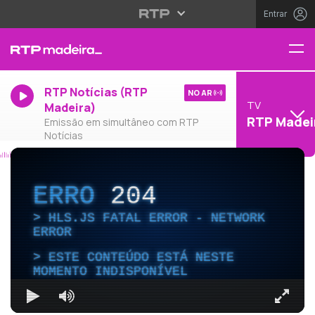
Entrar
RTP Notícias (RTP
NO AR
TV
Madeira)
RTP Madei
Emissão em simultâneo com RTP
Notícias
ERRO
204
HLS.JS FATAL ERROR - NETWORK
ERROR
ESTE CONTEÚDO ESTÁ NESTE
MOMENTO INDISPONÍVEL