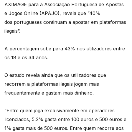
AXIMAGE para a Associação Portuguesa de Apostas
e Jogos Online (APAJO), revela que “40%
dos portugueses continuam a apostar em plataformas
ilegais”.
A percentagem sobe para 43% nos utilizadores entre
os 18 e os 34 anos.
O estudo revela ainda que os utilizadores que
recorrem a plataformas ilegais jogam mais
frequentemente e gastam mais dinheiro.
“Entre quem joga exclusivamente em operadores
licenciados, 5,2% gasta entre 100 euros e 500 euros e
1% gasta mais de 500 euros. Entre quem recorre aos