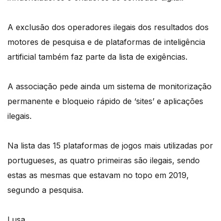
A exclusão dos operadores ilegais dos resultados dos
motores de pesquisa e de plataformas de inteligência
artificial também faz parte da lista de exigências.
A associação pede ainda um sistema de monitorização
permanente e bloqueio rápido de ‘sites’ e aplicações
ilegais.
Na lista das 15 plataformas de jogos mais utilizadas por
portugueses, as quatro primeiras são ilegais, sendo
estas as mesmas que estavam no topo em 2019,
segundo a pesquisa.
Lusa