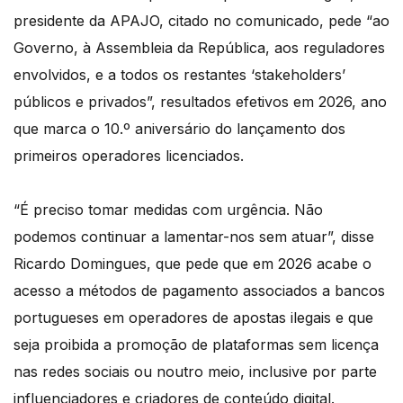
presidente da APAJO, citado no comunicado, pede “ao
Governo, à Assembleia da República, aos reguladores
envolvidos, e a todos os restantes ‘stakeholders’
públicos e privados”, resultados efetivos em 2026, ano
que marca o 10.º aniversário do lançamento dos
primeiros operadores licenciados.
“É preciso tomar medidas com urgência. Não
podemos continuar a lamentar-nos sem atuar”, disse
Ricardo Domingues, que pede que em 2026 acabe o
acesso a métodos de pagamento associados a bancos
portugueses em operadores de apostas ilegais e que
seja proibida a promoção de plataformas sem licença
nas redes sociais ou noutro meio, inclusive por parte
influenciadores e criadores de conteúdo digital.