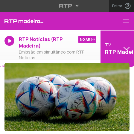
Entrar
RTP Notícias (RTP
NO AR
TV
Madeira)
RTP Madei
Emissão em simultâneo com RTP
Notícias