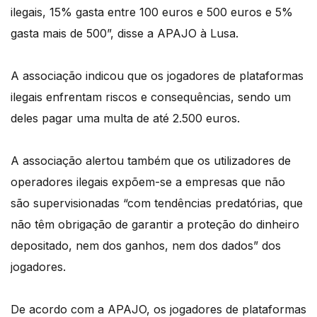
ilegais, 15% gasta entre 100 euros e 500 euros e 5%
gasta mais de 500”, disse a APAJO à Lusa.
A associação indicou que os jogadores de plataformas
ilegais enfrentam riscos e consequências, sendo um
deles pagar uma multa de até 2.500 euros.
A associação alertou também que os utilizadores de
operadores ilegais expõem-se a empresas que não
são supervisionadas “com tendências predatórias, que
não têm obrigação de garantir a proteção do dinheiro
depositado, nem dos ganhos, nem dos dados” dos
jogadores.
De acordo com a APAJO, os jogadores de plataformas