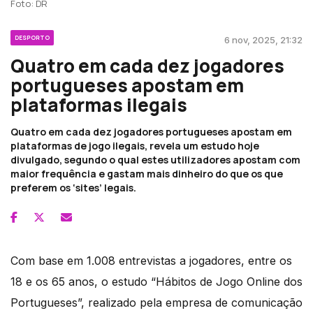
Foto: DR
DESPORTO
6 nov, 2025, 21:32
Quatro em cada dez jogadores
portugueses apostam em
plataformas ilegais
Quatro em cada dez jogadores portugueses apostam em
plataformas de jogo ilegais, revela um estudo hoje
divulgado, segundo o qual estes utilizadores apostam com
maior frequência e gastam mais dinheiro do que os que
preferem os ‘sites’ legais.
Com base em 1.008 entrevistas a jogadores, entre os
18 e os 65 anos, o estudo “Hábitos de Jogo Online dos
Portugueses”, realizado pela empresa de comunicação