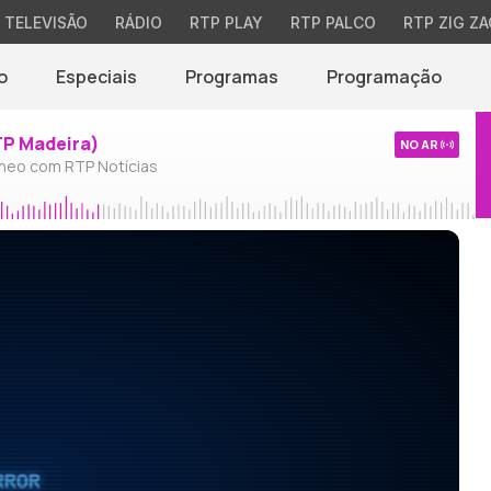
TELEVISÃO
RÁDIO
RTP PLAY
RTP PALCO
RTP ZIG ZA
o
Especiais
Programas
Programação
TP Madeira)
NO AR
neo com RTP Notícias
RROR