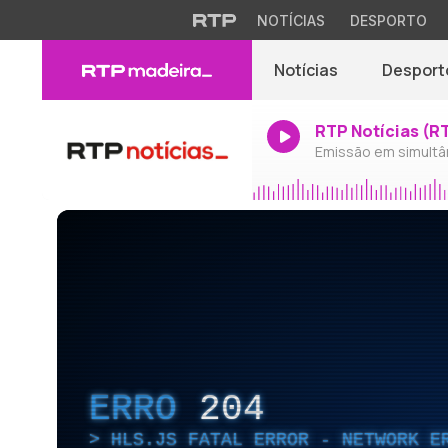
NOTÍCIAS
DESPORTO
Notícias
Desport
RTP Notícias (R
Emissão em simultâ
ERRO
204
HLS.JS FATAL ERROR - NETWORK E