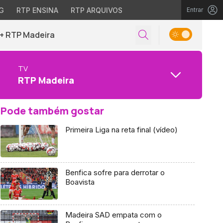
G
RTP ENSINA
RTP ARQUIVOS
Entrar
+ RTP Madeira
TV
RTP Madeira
Pode também gostar
Primeira Liga na reta final (vídeo)
Benfica sofre para derrotar o
Boavista
Madeira SAD empata com o