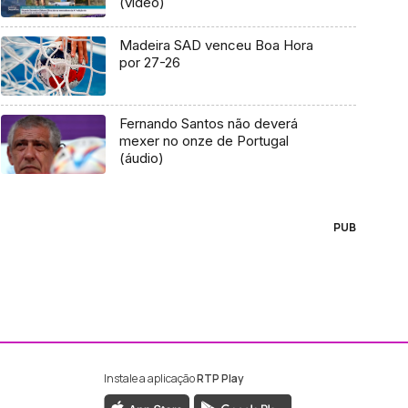
(vídeo)
Madeira SAD venceu Boa Hora
por 27-26
Fernando Santos não deverá
mexer no onze de Portugal
(áudio)
PUB
Instale a aplicação
RTP Play
ebook da RTP Madeira
nstagram da RTP Madeira