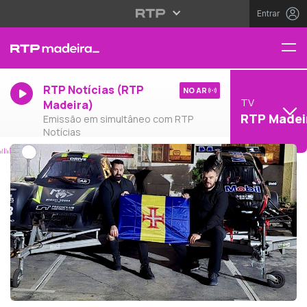
Entrar
RTP Notícias (RTP
NO AR
TV
Madeira)
RTP Madei
Emissão em simultâneo com RTP
Notícias