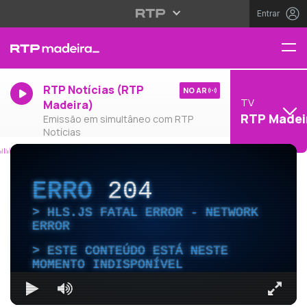
Entrar
RTP Notícias (RTP
NO AR
TV
Madeira)
RTP Madei
Emissão em simultâneo com RTP
Notícias
ERRO
204
HLS.JS FATAL ERROR - NETWORK
ERROR
ESTE CONTEÚDO ESTÁ NESTE
MOMENTO INDISPONÍVEL