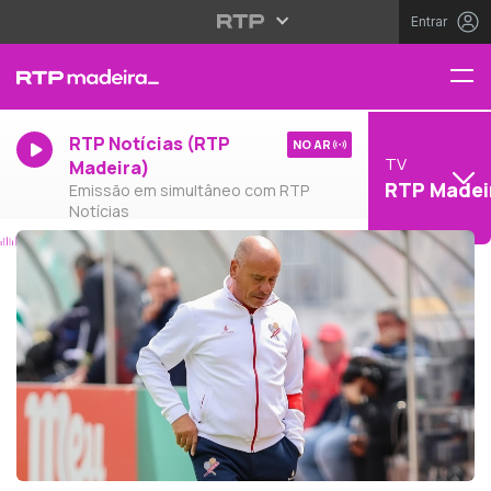
Entrar
RTP Notícias (RTP
NO AR
TV
Madeira)
RTP Madei
Emissão em simultâneo com RTP
Notícias