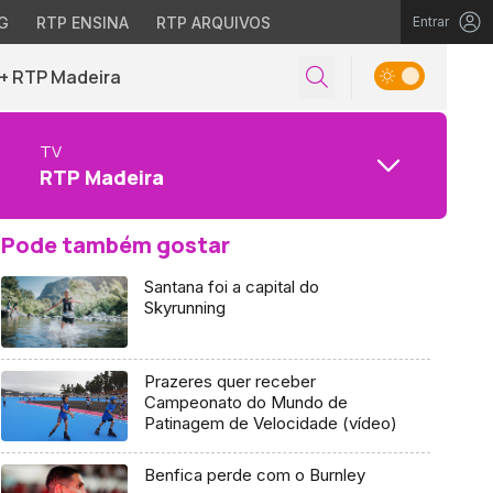
G
RTP ENSINA
RTP ARQUIVOS
Entrar
+ RTP Madeira
TV
RTP Madeira
Pode também gostar
Santana foi a capital do
Skyrunning
Prazeres quer receber
Campeonato do Mundo de
Patinagem de Velocidade (vídeo)
Benfica perde com o Burnley