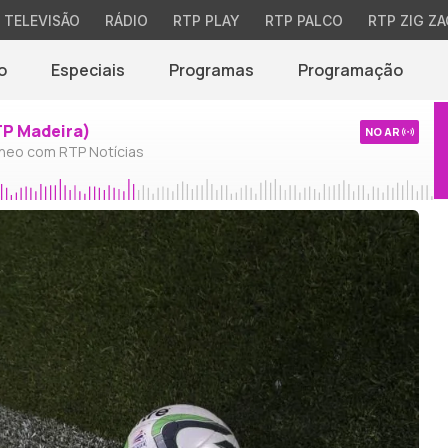
TELEVISÃO
RÁDIO
RTP PLAY
RTP PALCO
RTP ZIG ZA
o
Especiais
Programas
Programação
TP Madeira)
NO AR
neo com RTP Notícias