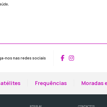
aúde.
Aceder ao Fac
Aceder ao I
ga-nos nas redes sociais
atélites
Frequências
Moradas e
RTP PLAY
CONTACTOS