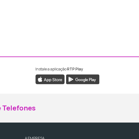
Instale a aplicação
RTP Play
ebook da RTP Madeira
nstagram da RTP Madeira
 Telefones
A EMPRESA