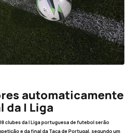
ores automaticamente
 da I Liga
18 clubes da I Liga portuguesa de futebol serão
etição e da final da Taça de Portugal, segundo um