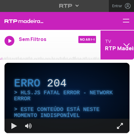
Entrar
Sem Filtros
NO AR
TV
RTP Madei
ERRO
204
HLS.JS FATAL ERROR - NETWORK
ERROR
ESTE CONTEÚDO ESTÁ NESTE
MOMENTO INDISPONÍVEL