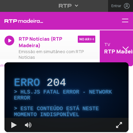
Entrar
RTP Notícias (RTP
NO AR
TV
Madeira)
RTP Madei
Emissão em simultâneo com RTP
Notícias
ERRO
204
HLS.JS FATAL ERROR - NETWORK
ERROR
ESTE CONTEÚDO ESTÁ NESTE
MOMENTO INDISPONÍVEL