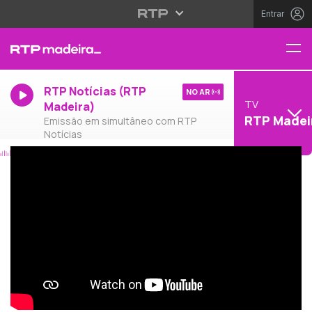
Entrar
RTP Notícias (RTP
NO AR
TV
Madeira)
RTP Madei
Emissão em simultâneo com RTP
Notícias