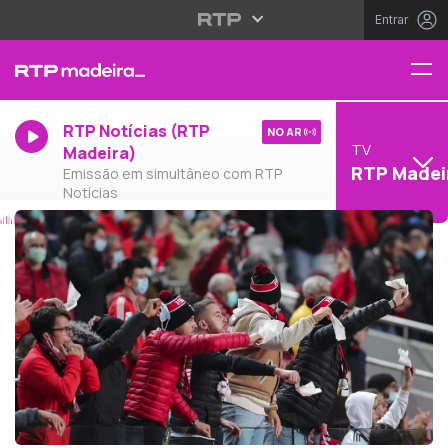
Entrar
RTP Notícias (RTP
NO AR
TV
Madeira)
RTP Madei
Emissão em simultâneo com RTP
Notícias