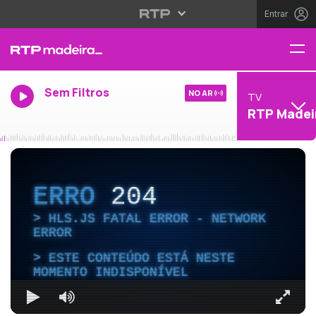
Entrar
Sem Filtros
NO AR
TV
RTP Madei
ERRO
204
HLS.JS FATAL ERROR - NETWORK
ERROR
ESTE CONTEÚDO ESTÁ NESTE
MOMENTO INDISPONÍVEL