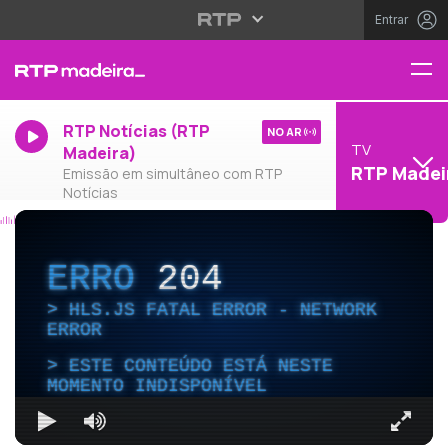
Entrar
RTP Notícias (RTP
NO AR
TV
Madeira)
RTP Madei
Emissão em simultâneo com RTP
Notícias
ERRO
204
HLS.JS FATAL ERROR - NETWORK
ERROR
ESTE CONTEÚDO ESTÁ NESTE
MOMENTO INDISPONÍVEL