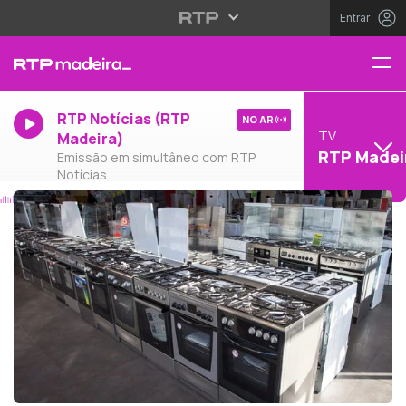
Entrar
RTP Notícias (RTP
NO AR
TV
Madeira)
RTP Madei
Emissão em simultâneo com RTP
Notícias