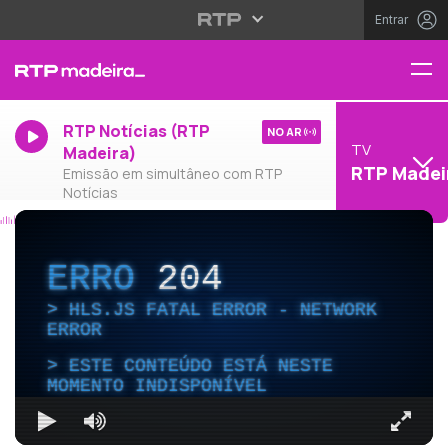
Entrar
RTP Notícias (RTP
NO AR
TV
Madeira)
RTP Madei
Emissão em simultâneo com RTP
Notícias
ERRO
204
HLS.JS FATAL ERROR - NETWORK
ERROR
ESTE CONTEÚDO ESTÁ NESTE
MOMENTO INDISPONÍVEL