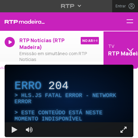
Entrar
RTP Notícias (RTP
NO AR
TV
Madeira)
RTP Madei
Emissão em simultâneo com RTP
Notícias
ERRO
204
HLS.JS FATAL ERROR - NETWORK
ERROR
ESTE CONTEÚDO ESTÁ NESTE
MOMENTO INDISPONÍVEL