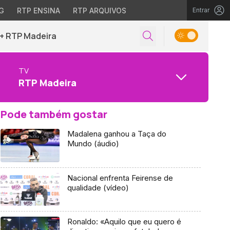
G
RTP ENSINA
RTP ARQUIVOS
Entrar
+ RTP Madeira
TV
RTP Madeira
Pode também gostar
Madalena ganhou a Taça do
Mundo (áudio)
Nacional enfrenta Feirense de
qualidade (vídeo)
Ronaldo: «Aquilo que eu quero é