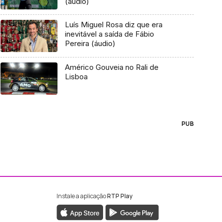
(áudio)
Luís Miguel Rosa diz que era
inevitável a saída de Fábio
Pereira (áudio)
Américo Gouveia no Rali de
Lisboa
PUB
Instale a aplicação
RTP Play
ebook da RTP Madeira
nstagram da RTP Madeira