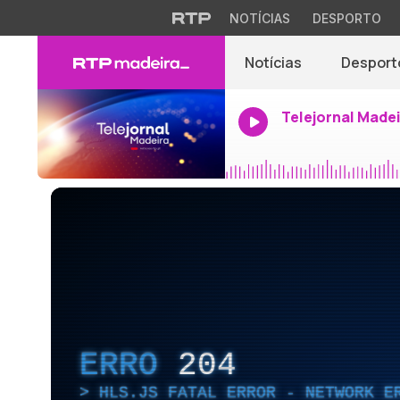
NOTÍCIAS
DESPORTO
Notícias
Desport
Telejornal Made
ERRO
204
HLS.JS FATAL ERROR - NETWORK E