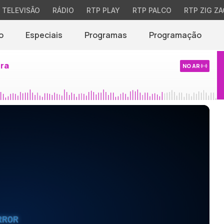
TELEVISÃO
RÁDIO
RTP PLAY
RTP PALCO
RTP ZIG ZA
o
Especiais
Programas
Programação
ira
NO AR
RROR