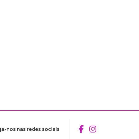
Aceder ao Fac
Aceder ao I
ga-nos nas redes sociais