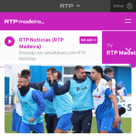
Entrar
RTP Notícias (RTP
NO AR
TV
Madeira)
RTP Madei
Emissão em simultâneo com RTP
Notícias