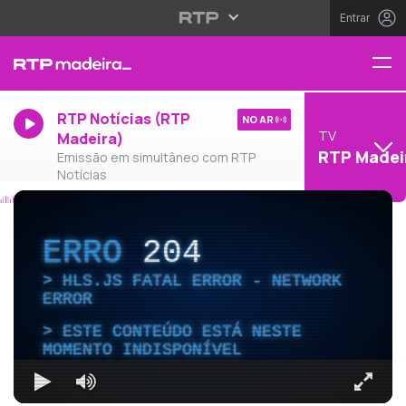
Entrar
RTP Notícias (RTP
NO AR
TV
Madeira)
RTP Madei
Emissão em simultâneo com RTP
Notícias
ERRO
204
HLS.JS FATAL ERROR - NETWORK
ERROR
ESTE CONTEÚDO ESTÁ NESTE
MOMENTO INDISPONÍVEL