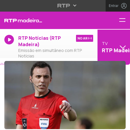
Entrar
RTP Notícias (RTP
NO AR
TV
Madeira)
RTP Madei
Emissão em simultâneo com RTP
Notícias