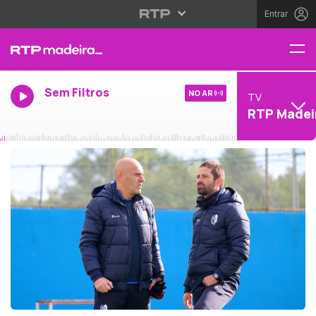
Entrar
Sem Filtros
NO AR
TV
RTP Madei