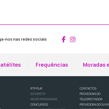
Aceder ao Fac
Aceder ao I
ga-nos nas redes sociais
atélites
Frequências
Moradas e
RTP PLAY
CONTACTOS
EM DIRETO
PROVEDORA DO
REVER PROGRAMAS
TELESPECTADOR
CONCURSOS
PROVEDORA DO OUVI