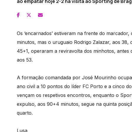
ao empatar hoje 2-2 na visita ao Sporting de Braga,
Os ‘encarnados’ estiveram na frente do marcador,
minutos, mas o uruguaio Rodrigo Zalazar, aos 38, 
45+1, operaram a reviravolta dos minhotos, antes d
aos 53.
A formação comandada por José Mourinho ocupa o 
ano civil a 10 pontos do líder FC Porto e a cinco do
vençam os respetivos encontros, enquanto o Sport
expulso, aos 90+4 minutos, segue na quinta posiç
quarto.
Lusa