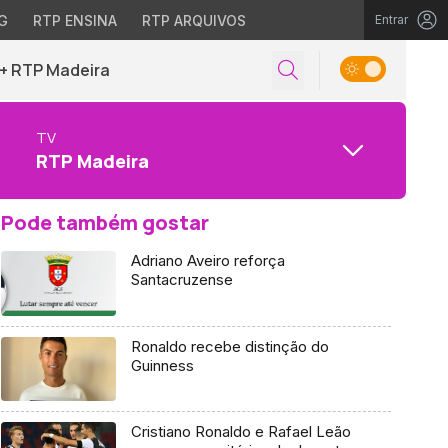
G
RTP ENSINA
RTP ARQUIVOS
Entrar
+ RTP Madeira
TV
RTP Madeira
Pode também gostar
Adriano Aveiro reforça
Santacruzense
Ronaldo recebe distinção do
Guinness
Cristiano Ronaldo e Rafael Leão