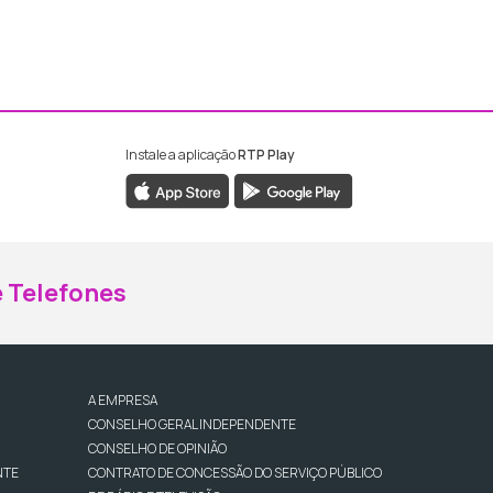
Instale a aplicação
RTP Play
ebook da RTP Madeira
nstagram da RTP Madeira
 Telefones
A EMPRESA
CONSELHO GERAL INDEPENDENTE
CONSELHO DE OPINIÃO
NTE
CONTRATO DE CONCESSÃO DO SERVIÇO PÚBLICO