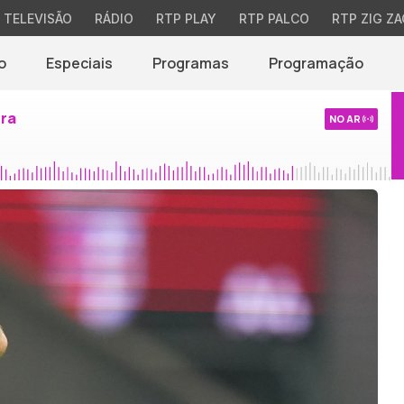
TELEVISÃO
RÁDIO
RTP PLAY
RTP PALCO
RTP ZIG ZA
o
Especiais
Programas
Programação
ira
NO AR