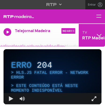
Entrar
Telejornal Madeira
NO AR
TV
RTP Madei
ERRO
204
HLS.JS FATAL ERROR - NETWORK
ERROR
ESTE CONTEÚDO ESTÁ NESTE
MOMENTO INDISPONÍVEL