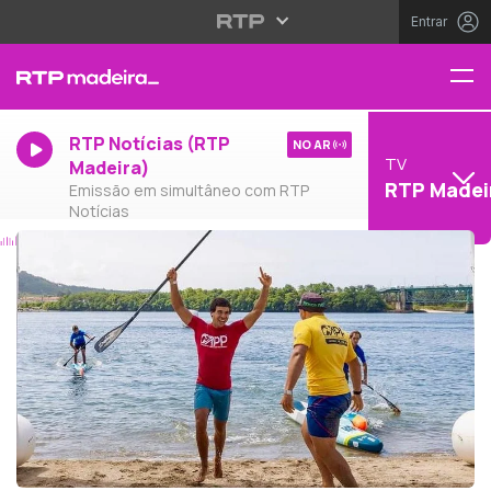
Entrar
RTP Notícias (RTP
NO AR
TV
Madeira)
RTP Madei
Emissão em simultâneo com RTP
Notícias