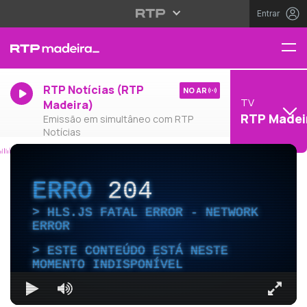
Entrar
RTP Notícias (RTP
NO AR
TV
Madeira)
RTP Madei
Emissão em simultâneo com RTP
Notícias
ERRO
204
HLS.JS FATAL ERROR - NETWORK
ERROR
ESTE CONTEÚDO ESTÁ NESTE
MOMENTO INDISPONÍVEL