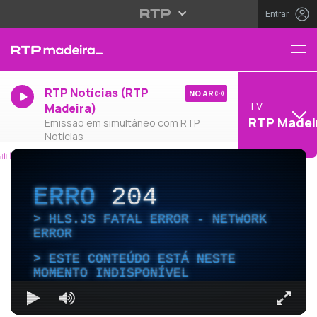
Entrar
RTP Notícias (RTP
NO AR
TV
Madeira)
RTP Madei
Emissão em simultâneo com RTP
Notícias
ERRO
204
HLS.JS FATAL ERROR - NETWORK
ERROR
ESTE CONTEÚDO ESTÁ NESTE
MOMENTO INDISPONÍVEL