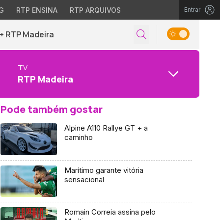
G
RTP ENSINA
RTP ARQUIVOS
Entrar
+ RTP Madeira
TV
RTP Madeira
Pode também gostar
Alpine A110 Rallye GT + a
caminho
Marítimo garante vitória
sensacional
Romain Correia assina pelo