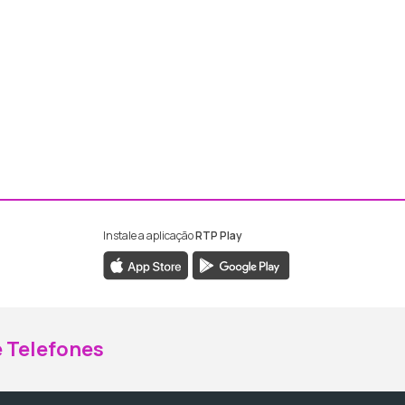
Instale a aplicação
RTP Play
ebook da RTP Madeira
nstagram da RTP Madeira
 Telefones