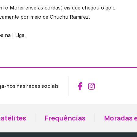
m o Moreirense às cordas’, eis que chegou o golo
novamente por meio de Chuchu Ramirez.
 na I Liga.
Aceder ao Fac
Aceder ao I
ga-nos nas redes sociais
atélites
Frequências
Moradas e