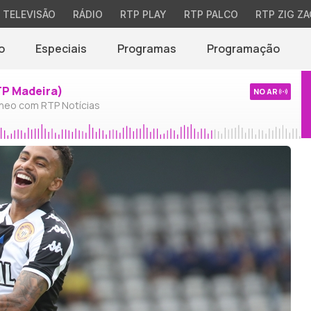
TELEVISÃO
RÁDIO
RTP PLAY
RTP PALCO
RTP ZIG ZA
o
Especiais
Programas
Programação
TP Madeira)
NO AR
neo com RTP Notícias