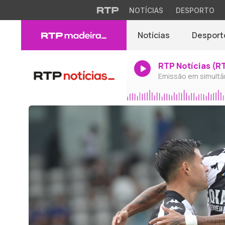
NOTÍCIAS
DESPORTO
Notícias
Desport
RTP Notícias (R
Emissão em simultâ