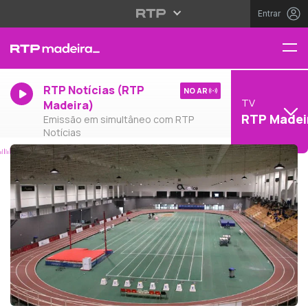
Entrar
RTP Notícias (RTP
NO AR
TV
Madeira)
RTP Madei
Emissão em simultâneo com RTP
Notícias