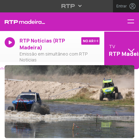
Entrar
RTP Notícias (RTP
NO AR
TV
Madeira)
RTP Madei
Emissão em simultâneo com RTP
Notícias