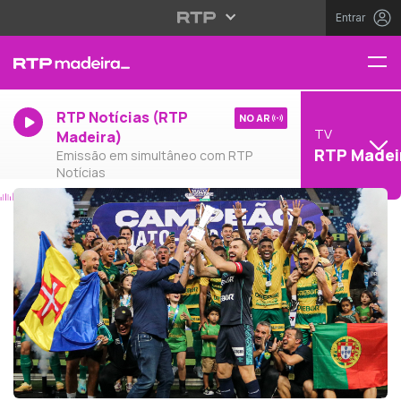
Entrar
RTP Notícias (RTP
NO AR
TV
Madeira)
RTP Madei
Emissão em simultâneo com RTP
Notícias