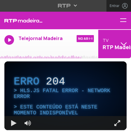
Entrar
Telejornal Madeira
NO AR
TV
RTP Madei
ERRO
204
HLS.JS FATAL ERROR - NETWORK
ERROR
ESTE CONTEÚDO ESTÁ NESTE
MOMENTO INDISPONÍVEL