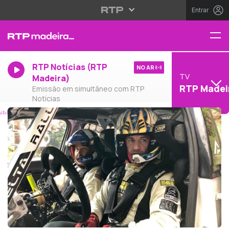
Entrar
RTP Notícias (RTP
NO AR
TV
Madeira)
RTP Madei
Emissão em simultâneo com RTP
Notícias