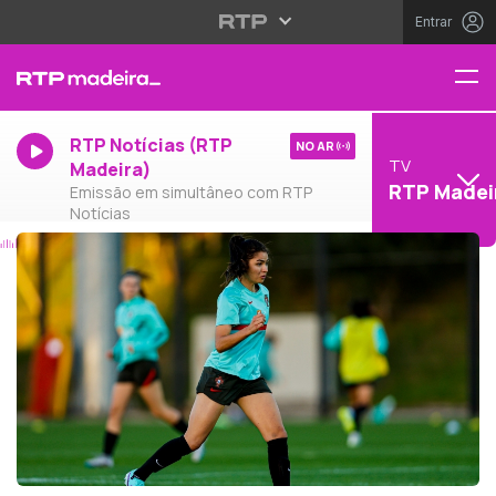
Entrar
RTP Notícias (RTP
NO AR
TV
Madeira)
RTP Madei
Emissão em simultâneo com RTP
Notícias