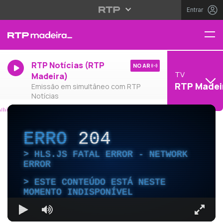
Entrar
RTP Notícias (RTP
NO AR
TV
Madeira)
RTP Madei
Emissão em simultâneo com RTP
Notícias
ERRO
204
HLS.JS FATAL ERROR - NETWORK
ERROR
ESTE CONTEÚDO ESTÁ NESTE
MOMENTO INDISPONÍVEL