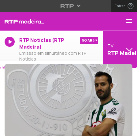
Entrar
RTP Notícias (RTP
NO AR
TV
Madeira)
RTP Madei
Emissão em simultâneo com RTP
Notícias