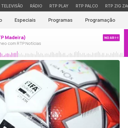
TELEVISÃO
RÁDIO
RTP PLAY
RTP PALCO
RTP ZIG ZA
o
Especiais
Programas
Programação
TP Madeira)
NO AR
neo com RTP Notícias