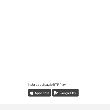
Instale a aplicação
RTP Play
ebook da RTP Madeira
nstagram da RTP Madeira