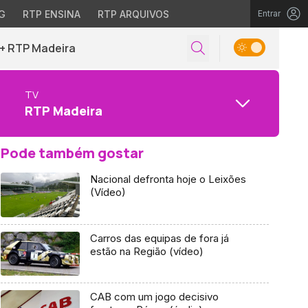
G
RTP ENSINA
RTP ARQUIVOS
Entrar
+ RTP Madeira
TV
RTP Madeira
Pode também gostar
Nacional defronta hoje o Leixões
(Vídeo)
Carros das equipas de fora já
estão na Região (vídeo)
CAB com um jogo decisivo