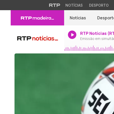
NOTÍCIAS
DESPORTO
Notícias
Desport
RTP Notícias (R
Emissão em simultâ