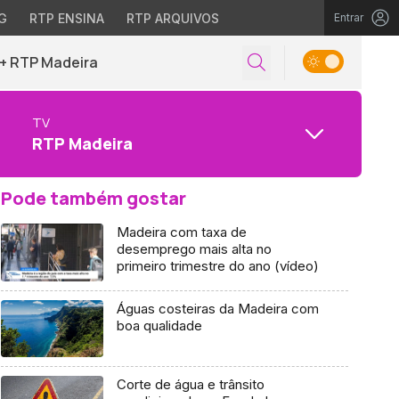
G
RTP ENSINA
RTP ARQUIVOS
Entrar
+ RTP Madeira
TV
RTP Madeira
Pode também gostar
Madeira com taxa de
desemprego mais alta no
primeiro trimestre do ano (vídeo)
Águas costeiras da Madeira com
boa qualidade
Corte de água e trânsito