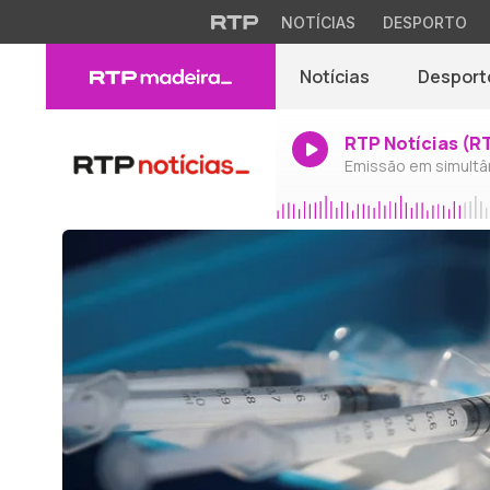
NOTÍCIAS
DESPORTO
Notícias
Desport
RTP Notícias (R
Emissão em simultâ