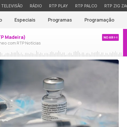
TELEVISÃO
RÁDIO
RTP PLAY
RTP PALCO
RTP ZIG ZA
o
Especiais
Programas
Programação
TP Madeira)
NO AR
neo com RTP Notícias