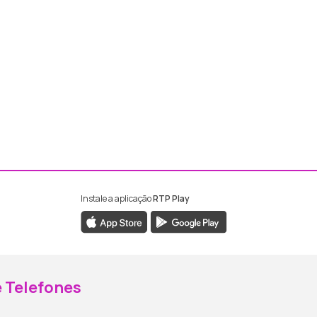
Instale a aplicação
RTP Play
ebook da RTP Madeira
nstagram da RTP Madeira
 Telefones