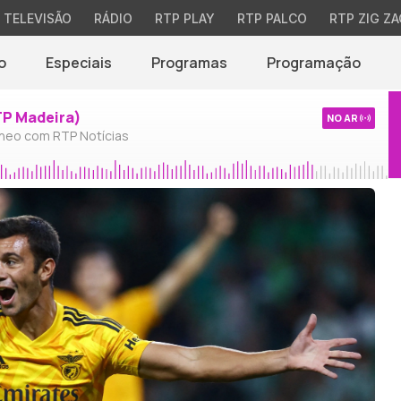
TELEVISÃO
RÁDIO
RTP PLAY
RTP PALCO
RTP ZIG ZA
o
Especiais
Programas
Programação
TP Madeira)
NO AR
neo com RTP Notícias