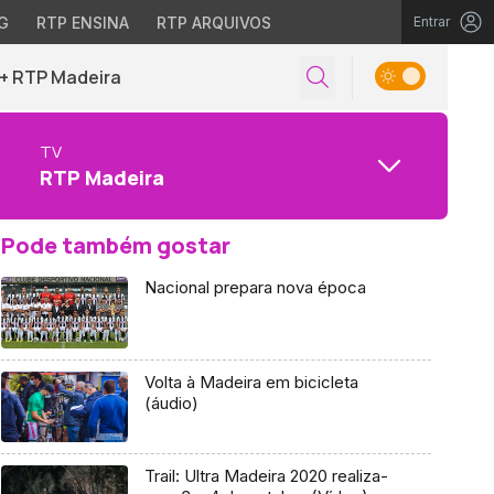
G
RTP ENSINA
RTP ARQUIVOS
Entrar
+ RTP Madeira
TV
RTP Madeira
Pode também gostar
Nacional prepara nova época
Volta à Madeira em bicicleta
(áudio)
Trail: Ultra Madeira 2020 realiza-