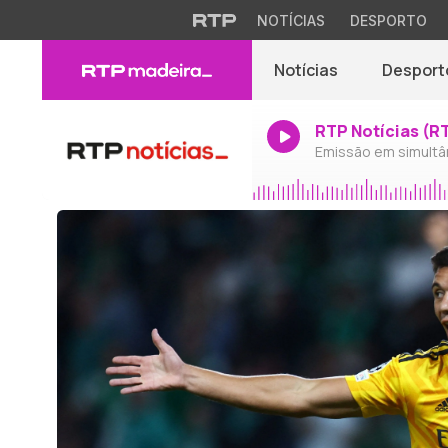
NOTÍCIAS
DESPORTO
Notícias
Desport
RTP Notícias (R
Emissão em simultâ