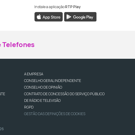
Instale a aplicação
RTP Play
ebook da RTP Madeira
nstagram da RTP Madeira
 Telefones
A EMPRESA
CONSELHO GERAL INDEPENDENTE
CONSELHO DE OPINIÃO
NTE
CONTRATO DE CONCESSÃO DO SERVIÇO PÚBLICO
DE RÁDIO E TELEVISÃO
RGPD
GESTÃO DAS DEFINIÇÕES DE COOKIES
026