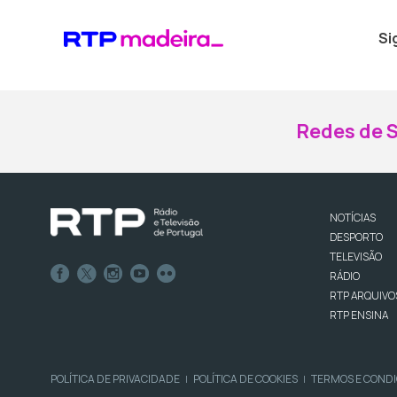
Si
Redes de S
NOTÍCIAS
DESPORTO
TELEVISÃO
RÁDIO
RTP ARQUIVO
RTP ENSINA
POLÍTICA DE PRIVACIDADE
POLÍTICA DE COOKIES
TERMOS E COND
|
|