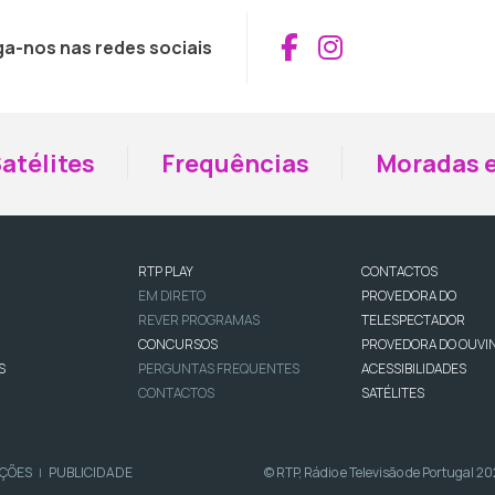
Aceder ao Fac
Aceder ao I
ga-nos nas redes sociais
atélites
Frequências
Moradas e
RTP PLAY
CONTACTOS
EM DIRETO
PROVEDORA DO
REVER PROGRAMAS
TELESPECTADOR
CONCURSOS
PROVEDORA DO OUVI
S
PERGUNTAS FREQUENTES
ACESSIBILIDADES
CONTACTOS
SATÉLITES
IÇÕES
PUBLICIDADE
© RTP, Rádio e Televisão de Portugal 2
|