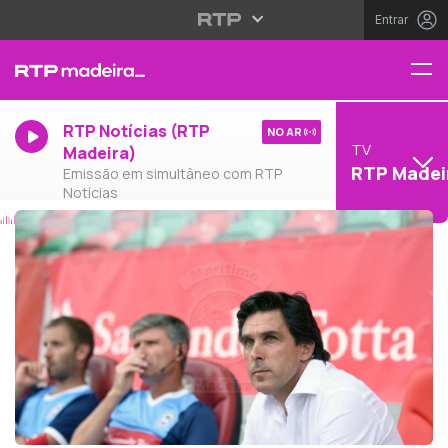
Entrar
RTP Notícias (RTP
NO AR
TV
Madeira)
RTP Madei
Emissão em simultâneo com RTP
Notícias