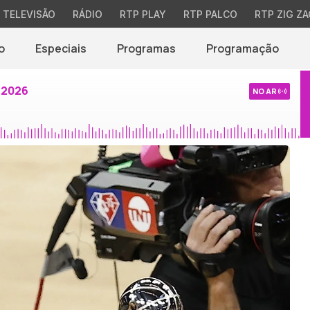
TELEVISÃO
RÁDIO
RTP PLAY
RTP PALCO
RTP ZIG ZA
o
Especiais
Programas
Programação
 2026
NO AR