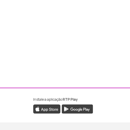
Instale a aplicação
RTP Play
ebook da RTP Madeira
nstagram da RTP Madeira