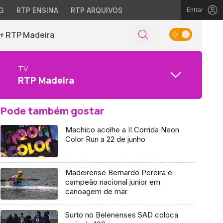
G
RTP ENSINA
RTP ARQUIVOS
Entrar
+ RTP Madeira
TV
RTP Madeira
Pode também gostar
Machico acolhe a II Corrida Neon
Color Run a 22 de junho
Madeirense Bernardo Pereira é
campeão nacional junior em
canoagem de mar
Surto no Belenenses SAD coloca