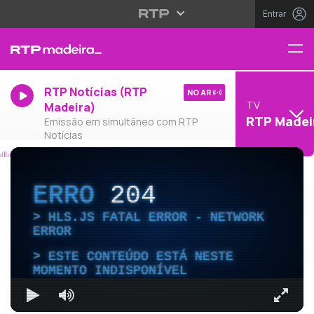
Entrar
RTP Notícias (RTP
NO AR
TV
Madeira)
RTP Madei
Emissão em simultâneo com RTP
Notícias
ERRO
204
HLS.JS FATAL ERROR - NETWORK
ERROR
ESTE CONTEÚDO ESTÁ NESTE
MOMENTO INDISPONÍVEL