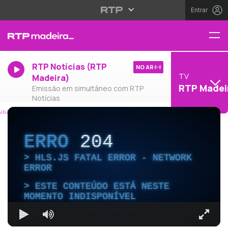
Entrar
RTP Notícias (RTP
NO AR
TV
Madeira)
RTP Madei
Emissão em simultâneo com RTP
Notícias
ERRO
204
HLS.JS FATAL ERROR - NETWORK
ERROR
ESTE CONTEÚDO ESTÁ NESTE
MOMENTO INDISPONÍVEL