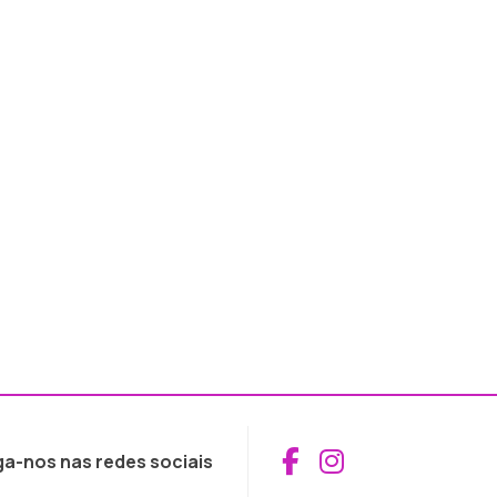
Aceder ao Fac
Aceder ao I
ga-nos nas redes sociais