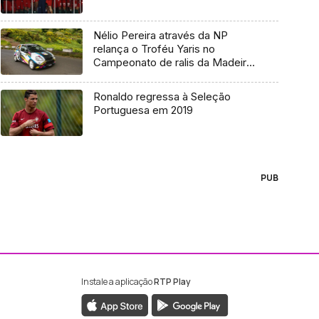
Nélio Pereira através da NP
relança o Troféu Yaris no
Campeonato de ralis da Madeira
2020
Ronaldo regressa à Seleção
Portuguesa em 2019
PUB
Instale a aplicação
RTP Play
ebook da RTP Madeira
nstagram da RTP Madeira