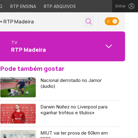
G
RTP ENSINA
RTP ARQUIVOS
Entrar
+ RTP Madeira
TV
RTP Madeira
Pode também gostar
Nacional derrotado no Jamor
(áudio)
Darwin Núñez no Liverpool para
«ganhar troféus e títulos»
MIUT vai ter prova de 60km em