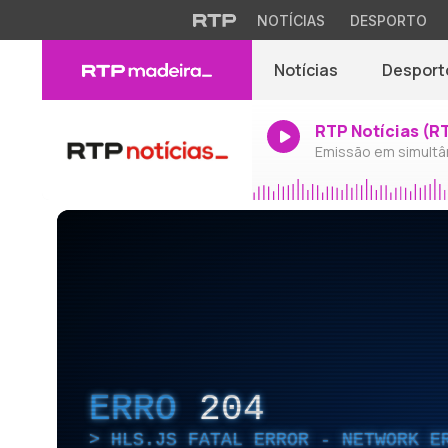
NOTÍCIAS
DESPORTO
Notícias
Desport
RTP Notícias (R
Emissão em simultâ
ERRO
204
HLS.JS FATAL ERROR - NETWORK E