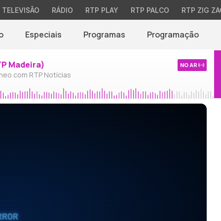
TELEVISÃO
RÁDIO
RTP PLAY
RTP PALCO
RTP ZIG ZA
o
Especiais
Programas
Programação
TP Madeira)
NO AR
neo com RTP Notícias
RROR